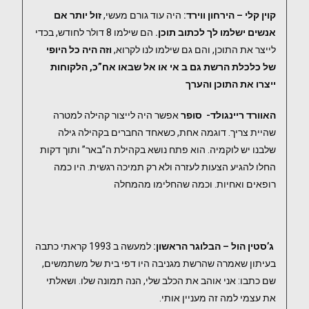
קוין קלי – הירחון ווירד:
היה עוד גורם מעשי,
זול יותר אם
אנשים ישלמו לך לכתוב תוכן.
הם שילמו 8 דולר לחודש, בכדי
לייצר את התוכן, והם גם שילמו לנו לקרוא,
וזה היה כל היופי
של כלכלת הרשת גם ב אי או אל שבאו אח”כ, הלקוחות
ייצרו את התוכן והערך
האוורד ריינגולד- סופר
אפשר היה לייצור קהילה למטרה
שהיית צריך. דוגמה אחת, כשאחד החברים בקהילה גילה
שלבנו יש לוקמיה. הוא פתח נושא בקהילת ה”באר” ותוך דקות
החלו להגיע הצעות לעזרה ולא רק תמיכה רגשית. היו כמה
רופאים ואחיות. וכמה שהחלימו מהמחלה
ג’סטין הול – הבלוגר הראשון:
למעשה ב 1993 קראתי כתבה
בעיתון שאמרה שהרשת מגניבה היו דפי בית של משתמשים,
שם כתבו: אני אוהב את הכלב שלי, הנה תמונה שלו. ושאלתי
את עצמי למה זה מעניין אותי.