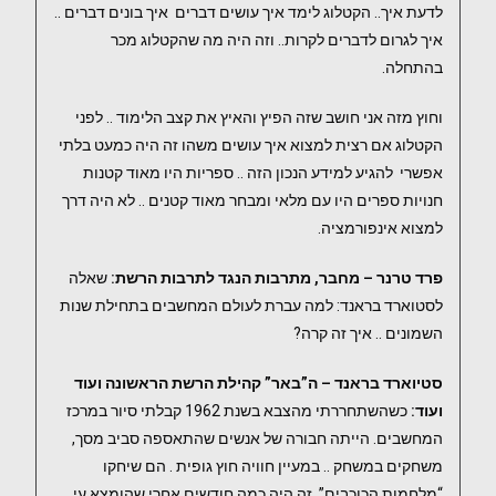
לדעת איך.. הקטלוג לימד איך עושים דברים איך בונים דברים ..
איך לגרום לדברים לקרות.. וזה היה מה שהקטלוג מכר
בהתחלה.
וחוץ מזה אני חושב שזה הפיץ והאיץ את קצב הלימוד .. לפני
הקטלוג אם רצית למצוא איך עושים משהו זה היה כמעט בלתי
אפשרי להגיע למידע הנכון הזה .. ספריות היו מאוד קטנות
חנויות ספרים היו עם מלאי ומבחר מאוד קטנים .. לא היה דרך
למצוא אינפורמציה.
פרד טרנר – מחבר, מתרבות הנגד לתרבות הרשת:
שאלה
לסטוארד בראנד: למה עברת לעולם המחשבים בתחילת שנות
השמונים .. איך זה קרה?
סטיוארד בראנד – ה”באר” קהילת הרשת הראשונה ועוד
ועוד:
כשהשתחררתי מהצבא בשנת 1962 קבלתי סיור במרכז
המחשבים. הייתה חבורה של אנשים שהתאספה סביב מסך,
משחקים במשחק .. במעיין חוויה חוץ גופית . הם שיחקו
“מלחמות הכוכבים”, זה היה כמה חודשים אחרי שהומצא עי