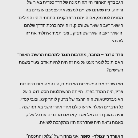
הגב בדף האחורי הייתה תמונה של דרך כפרית באור של
זריחה, כזו שאתם עשויים למצוא את עצמכם עוצרים בה
מכונית לטרמפ, אם הייתם הרפתקנים. בתחתית היו המילים:
הישאר רעב הישאר שטותניק. זו הייתה ברכת הדרך שלהם
הישאר רעב הישאר שטותניק .. ואני תמיד איחלתי את זה
לעצמי.
פרד טרנר – מחבר, מתרבות הנגד לתרבות הרשת:
האוורד
האם תוכל לומר מעט על מה זה היה להיות אדם צעיר בשנות
השישים?
מאו שחרר את המשמרות האדומים, היו המהומות ברחובות
פריז, היה המרד בפרג, הייתה ההשתלטות הסטודנטים על
האוניברסיטאות, היה הרצח של מרטין לותר קינג, ובובי קנדי.
כל הדברים האלה אירעו כולם אחד אחרי השני באותה שנה ..
והיה כמובן הרבה אל אס די, אז אם מחברים את כל אלה,
באמת נראה היה שהדרמה הזו מתקרבת לשיאה.
האוורד ריינגולד- סופר:
אני מהדור של “צלול והתכסה”…