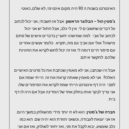
האינטרנט בשנות ה 90 היה מקום אינטימי, לא שלם, כאוטי.
ג’סטין הול – הבלוגר הראשון:
אבל אז חשבתי, אני יכול לכתוב
על דברים שחשובים לי. אין לי כלב, אבל חתול יש אני יכול
לכתוב על אבי. למה שמישהו יתעניין בדברים אישים של סתם
מישהו? אולי אם אביך גם מת, תקרא. כלומר אנשים אחרים
עם סיפור חיים דומה לי ואז זה יכול לרגש לקרוא את החוויות
שלהם. לתקשר איתם.
אבל היו שכתבו, אני לא מאמין שכתבת את כל פרטים האישיים
האלה!!. אני לא מאמין שאתה קראת את זה. הייתי שמח אם
לסבי היה דף אינטרנט הייתי שמח לקרוא את הסיפורים שלו.
אני צריך לבקר אותו בחלק אחר של המדינה אבל אם היה לו דף
בית.
חברה של ג’סטין:
הוא לא זז יותר מידי מהשולחן במשך היום.
אז אני יוצאת לעבודה, וכשאני חוזרת הוא יהיה שם. הוא כמו
כלב שעשוע, יבוא לקבל את פני, ואז יחזור לשולחן, ואז אם אני