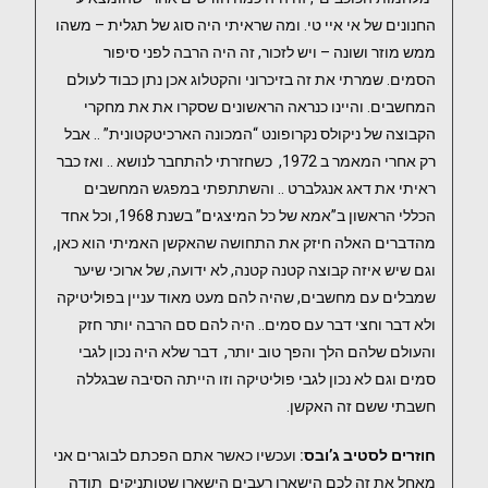
החנונים של אי איי טי. ומה שראיתי היה סוג של תגלית – משהו
ממש מוזר ושונה – ויש לזכור, זה היה הרבה לפני סיפור
הסמים. שמרתי את זה בזיכרוני והקטלוג אכן נתן כבוד לעולם
המחשבים. והיינו כנראה הראשונים שסקרו את את מחקרי
הקבוצה של ניקולס נקרופונט “המכונה הארכיטקטונית” .. אבל
רק אחרי המאמר ב 1972, כשחזרתי להתחבר לנושא .. ואז כבר
ראיתי את דאג אנגלברט .. והשתתפתי במפגש המחשבים
הכללי הראשון ב”אמא של כל המיצגים” בשנת 1968, וכל אחד
מהדברים האלה חיזק את התחושה שהאקשן האמיתי הוא כאן,
וגם שיש איזה קבוצה קטנה קטנה, לא ידועה, של ארוכי שיער
שמבלים עם מחשבים, שהיה להם מעט מאוד עניין בפוליטיקה
ולא דבר וחצי דבר עם סמים.. היה להם סם הרבה יותר חזק
והעולם שלהם הלך והפך טוב יותר, דבר שלא היה נכון לגבי
סמים וגם לא נכון לגבי פוליטיקה וזו הייתה הסיבה שבגללה
חשבתי ששם זה האקשן.
חוזרים לסטיב ג’ובס:
ועכשיו כאשר אתם הפכתם לבוגרים אני
מאחל את זה לכם הישארו רעבים הישארו שטותניקים תודה