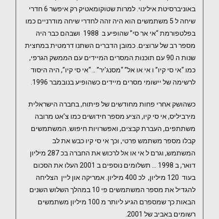
באוניברסיטת אילינוי. למרות שטוקומאטיק רק איפשר 6 חדרי
שיחה ל 5 משתמשים הוא היה זהה לחדרי שיחה מודרניים כמו
בפלטפורמת “אי אר סי” שהופיע ב 1988 ושבהם כבר היה
מספר רב של ערוצים. כמובן הדברים השתנו דרמטית במחצית
שנות ה 90 עם תוכנות המסרים המיידים עם הממשק הגרפי,
כמו “אי סי קיו” ו אי או אל” “מסנג’יר” .. “אי סי קיו”, היה היסוד
לרשימה של יישומי מסרים מיידים כשהופיע בנובמבר 1996.
כשהושק אחרי פחות מחודשים של פיתוח, בחברה הישראלית
מירביליס, אי סי קיו, הציע מספר חידושים כמו צ’אט מרובה
משתתפים, העברת קבצים, ואפשרויות חיפוש. המשתמשים
קבלו מספר משתמש פרטי, וכך אי סי קיו כבש את לב
המשתמש, וגרם ל אי או אל לרכוש את החברה בכ 287 מיליון
דואר, ב 1998 … תשלומים נוספים ב 2001 העלו את הסכום
בעוד 120 מיליון, לכ 400 מיליון. אמריקה און ליין הצליחה
להגדיל את מספר המשתמשים פי 10 במהלך השלוש השנים
הבאות כך שמספרם הגיע ליותר מ 100 מיליון משתמשים
רשומים באביב של 2001.