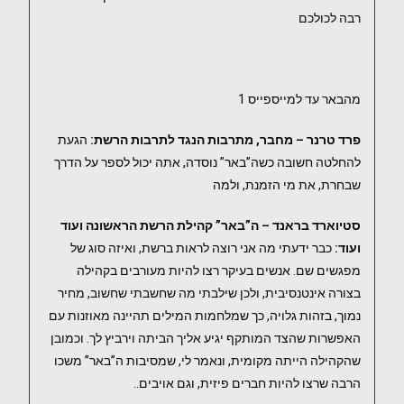
רבה לכולכם
מהבאר עד למייספייס 1
פרד טרנר – מחבר, מתרבות הנגד לתרבות הרשת:
הגעת
להחלטה חשובה כשה”באר” נוסדה, אתה יכול לספר על הדרך
שבחרת, את מי הזמנת, ולמה
סטיוארד בראנד – ה”באר” קהילת הרשת הראשונה ועוד
ועוד:
כבר ידעתי מה אני רוצה לראות ברשת, ואיזה סוג של
מפגשים שם. אנשים בעיקר רצו להיות מעורבים בקהילה
בצורה אינטנסיבית, ולכן שילבתי מה שחשבתי שחשוב, מחיר
נמוך, בזהות גלויה, כך שמלחמות המילים תהיינה מאוזנות עם
האפשרות שהצד המותקף יגיע אליך הביתה וירביץ לך. וכמובן
שהקהילה הייתה מקומית, ונאמר לי, שמסיבות ה”באר” משכו
הרבה שרצו להיות חברים פיזית, וגם אויבים..