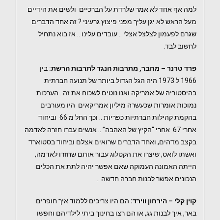
למה אף אחד לא אמר שלרדת על הברכיים ולשים את הידיים
מעל הראש לא יגן עליך מפני פיצוץ גרעיני ? זה אחד הדברים
שגרם לפעמון לצלצל אצלי .. עובדים עלינו .. אז בוא נתחיל
לחשוב לבד.
פרד טרנר – מחבר, מתרבות הנגד לתרבות הרשת:
בין
1966 ל 1973 היה הגל הגדול ביותר של תנועה חברתית
בהיסטוריה של אמריקה ואנו נוטים לשכוח את זה.. הערכות
נמוכות אומרות שכעשרה מיליון אמריקאים היו מעורבים
בהקמת קהילות חברתיות כפריות .. וכך החל מ 66 וביחוד
אחרי 67 אחרי “הקיץ של האהבה” .. אנשים עברו חזרה לאדמה
בקצב מדהים, ואחד הדברים שרואים אצלם וביחוד בסטוארד
ואשתו לואס, שיצרו את הקטלוג עבור אותם שחזרו לאדמה,
הייתה האמונה העמוקה שאם אפשר יהיה לתת את הכלים
הנכונים אפשר לבנות חברה חדשה …
קוין קלי – הירחון ווירד:
הם היו צריכים ללמוד איך חופרים
באר, איך לבנות גג, או הם רצו בחינוך ביתי לילדיהם וחפשו