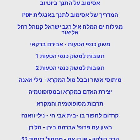
אסימוב על התנך ביוטיוב
המדריך של אסימוב לתנך באנגלית PDF
מגילות ים המלח איל רגב ישראל קנוהל רחל
אליאור
משק כנפי הטעות - אבירם ברקאי
תגובות למשק כנפי הטעות 1
תגובות למשק כנפי הטעות 2
מיתוסי אשור ובבל מול המקרא - נילי וזאנה
יצירת האדם במקרא ובמסופוטמיה
תרבות מסופוטמיה והמקרא
קרדום לחפור בו -בית אבי חי - נילי וזאנה
ראיון עם פרופ' אברהם בירן - תל דן
קרב בילטון - פי די אף - מתחיל בעמוד 52