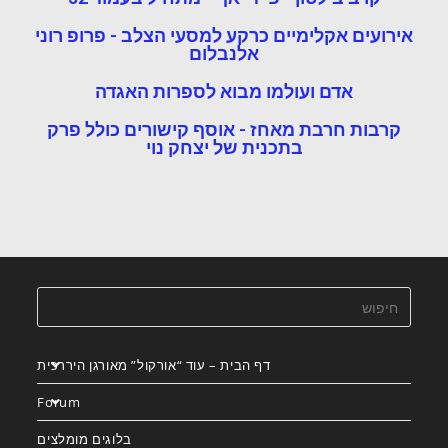
אירועים אקלימיים כרקע למסעי הצלב - פרופ רוני
אלנבלום
אדם ועולמו מבוא לספרות האגדה
קרבות חרבת מאחז - אוסף קישורים כולל פרק
בתכנית של יצחק נוי
דף הבית – עוד “אורקול” מאורגן היררכית
Forum
בלוגים מומלצים