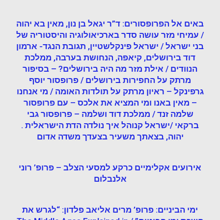
באים אל הפרופסורים: ד”ר יגאל בן נון, מאין בא יהוה
/ עמיחי מזר עושה סדר בארכיאולוגיה והיסטוריה של
בני ישראל / ישראל פינקלשטיין, תגובת הנגד- ארמון
דוד בירושלים, קיאפה, הנחושת בערבה, ממלכת
הנוודים / אילת מזר מה היה בירושלים? – בסיפור
מרתק על החפירות בירושלים / פרופסור יוסף
גרפינקל – ראיון מרתק על תולדות האומה / מי אנחנו
– מאין באנו ומי המציא את אלכס – עם פרופסור
של
מה זנד
/ ממלכת דוד ושלמה –
פרופסור גבי
ברקאי /
ישראל קנוהל
איך נולדה הדת הישראלית .
יהוה, בצאתך משעיר בצעדך משדה אדום
אירועים אקלימיים כרקע למסעי הצלב – פרופ’ רוני
אלנבלום
ימי הביניים: פרופ’ מרים אליאב פלדון: “לגרש את