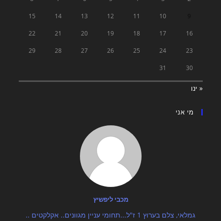
15
14
13
12
11
10
9
22
21
20
19
18
17
16
29
28
27
26
25
24
23
31
30
« ינו
מי אני
מכבי ליפשיץ
גמלאי, צלם בערוץ 1 ז"ל...תחומי עניין מגוונים.. אקלקטים ..