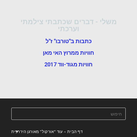
משלי - דברים שכתבתי צילמתי
וערכתי
כתבות ב"טורבו" ז"ל
חוויות ממרוץ האי מאן
חוויות מגוד-ווד 2017
דף הבית – עוד “אורקול” מאורגן היררכית