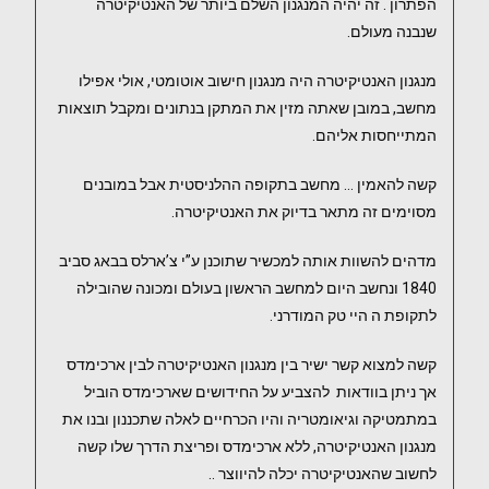
הפתרון . זה יהיה המנגנון השלם ביותר של האנטיקיטרה
שנבנה מעולם.
מנגנון האנטיקיטרה היה מנגנון חישוב אוטומטי, אולי אפילו
מחשב, במובן שאתה מזין את המתקן בנתונים ומקבל תוצאות
המתייחסות אליהם.
קשה להאמין … מחשב בתקופה ההלניסטית אבל במובנים
מסוימים זה מתאר בדיוק את האנטיקיטרה.
מדהים להשוות אותה למכשיר שתוכנן ע”י צ’ארלס בבאג סביב
1840 ונחשב היום למחשב הראשון בעולם ומכונה שהובילה
לתקופת ה היי טק המודרני.
קשה למצוא קשר ישיר בין מנגנון האנטיקיטרה לבין ארכימדס
אך ניתן בוודאות להצביע על החידושים שארכימדס הוביל
במתמטיקה וגיאומטריה והיו הכרחיים לאלה שתכננון ובנו את
מנגנון האנטיקיטרה, ללא ארכימדס ופריצת הדרך שלו קשה
לחשוב שהאנטיקיטרה יכלה להיווצר ..