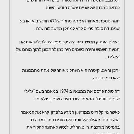
ועל מצב השמש והירח חוגה מאחור ציינה את החודשים,
כנראה במבנה של שניים עשרה חודשי השנה.
חוגה נוספת מאחור הראתה מחזור של 47 חודשים או ארבע
שנים. דה סולה פרייס קרא למתקן מחשב לוח שנה.
בעולם העתיק מכשיר כזה היה יקר מפז. היכולת להראות את
תנועת השמש והירח בשמים היה כמו להתבונן לתוך מוחם של
האלים.
יתכן והאנטיקיטרה היא העתק מאוחר של אחת מהמכונות
שארכימדס בנה.
דה סולה פרסם את ממצאיו ב 1974 במאמר בשם “גלגלי
שיניים יווניים”. המאמר עורר סערה ועניין בינלאומי.
כאשר מייקל רייט ממוזיאון המדע בלונדון קרא את המאמר
הוא נדהם מהגילוי שליוונים הקדמונים היה ידע כה רב
בהנדסה מורכבת. רייט החליט לנסוע לאתונה לחקור את