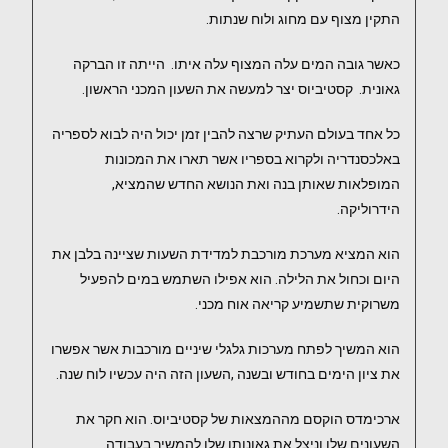
התקין מצוף עם מחוג ולוח שנתות.
כאשר גובה המים עלה המצוף עלה איתו. הייתה זו הברקה
גאונית. קסטיביוס יצר למעשה את השעון המכני הראשון.
כל אחד בעולם העתיק שרצה להבין זמן יכול היה לבוא לספריה
באלכסנדריה ולקרוא בספריו אשר תארו את המכונות
המופלאות שאותן בנה ואת הנושא החדש שהמציא,
הידרוליקה.
הוא המציא מערכת מורכבת למדידת השעות שציינה בלבן את
היום וכחול את הלילה. הוא אפילו השתמש במים להפעיל
משרוקית שתשמיע קריאה אוח מכני.
הוא המשיך לפתח מערכות גלגלי שיניים מורכבות אשר אפשרו
את ציון הימים בחודש ובשנה ,השעון הזה היה עכשיו לוח שנה.
ארכימדס הוקסם מההמצאות של קסטיביוס. הוא חקר את
השעונים שלו וניצל את גאונותו שלו להמשיך בעבודה.