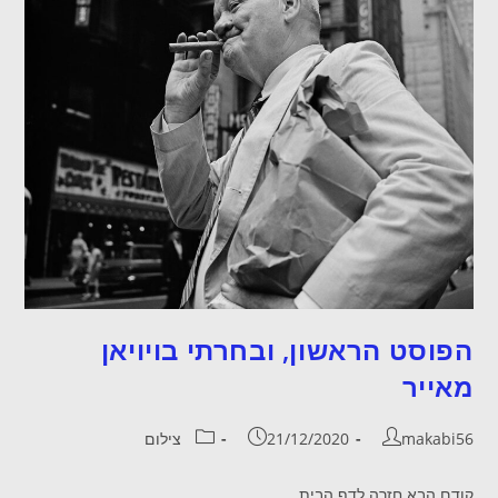
הפוסט הראשון, ובחרתי בויויאן
מאייר
makabi56
21/12/2020
צילום
קודם הבא חזרה לדף הבית