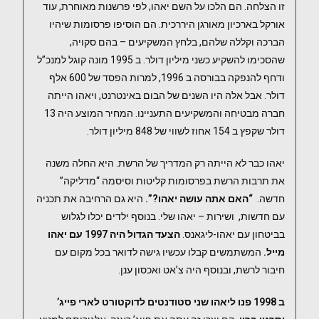
זו הצלחה. הם הלכו על השם יאהו, לפי פרשנות מאוחרת, עוד
אורקל בארכיון מאורגן היררכית. הם הוסיפו פרסומות שיהיו
הברכה וקללה שלהם, בלחץ המשקיעים – בהם סקויה,
שהסכימו להשקיע כשני מיליון דולר. ב 1995 מונה קוגל למנכ”ל
ודחף להנפקה בבורסה ב 1996, למרות הפסד של 600 אלף
דולר. אבל אלה היו השנים של הבום באינטרנט, ויאהו הייתה
חברה מבטיחה והמשקיעים התעניינו. המחיר המוצע היה 13
דולר שקפץ ב 154 אחוז לשווי של 848 מיליון דולר.
יאהו כבר לא הייתה רק המדריך של הרשת. היא החלה משנה
את תרבות הרשת בפרסומות קליטות וסיסמה “מדליקה”
חדשה.
“האם אתה עושה יאהו?”.
היא גם הרחיבה את תכניה
עם חדשות, ושירות – יאהו שלי. בנוסף ילדים יכלו לגלוש
בביטחון עם יאהו-ליגאנס.
הצעד הגדול היה 1997 עם יאהו
מייל.
המשתמשים קבלו עכשיו גישה לדואר בכל מקום עם
חיבור לרשת, ובנוסף היה צ’אט ואכסון ענן.
ב 1998 פנו ליאהו שני סטודנטים לדוקטורט לארי פייג’