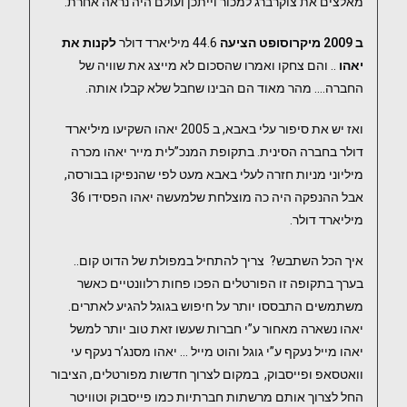
מאלצים את צוקרברג למכור וייתכן ועולם היה נראה אחרת.
ב 2009 מיקרוסופט הציעה
44.6 מיליארד דולר
לקנות את
יאהו
.. והם צחקו ואמרו שהסכום לא מייצג את שוויה של
החברה…. מהר מאוד הם הבינו שחבל שלא קבלו אותה.
ואז יש את סיפור עלי באבא, ב 2005 יאהו השקיעו מיליארד
דולר בחברה הסינית. בתקופת המנכ”לית מייר יאהו מכרה
מיליוני מניות חזרה לעלי באבא מעט לפי שהנפיקו בבורסה,
אבל ההנפקה היה כה מוצלחת שלמעשה יאהו הפסידו 36
מיליארד דולר.
איך הכל השתבש? צריך להתחיל במפולת של הדוט קום..
בערך בתקופה זו הפורטלים הפכו פחות רלוונטיים כאשר
משתמשים התבססו יותר על חיפוש בגוגל להגיע לאתרים.
יאהו נשארה מאחור ע”י חברות שעשו זאת טוב יותר למשל
יאהו מייל נעקף ע”י גוגל והוט מייל … יאהו מסנג’ר נעקף עי
וואטסאפ ופייסבוק, במקום לצרוך חדשות מפורטלים, הציבור
החל לצרוך אותם מרשתות חברתיות כמו פייסבוק וטוויטר