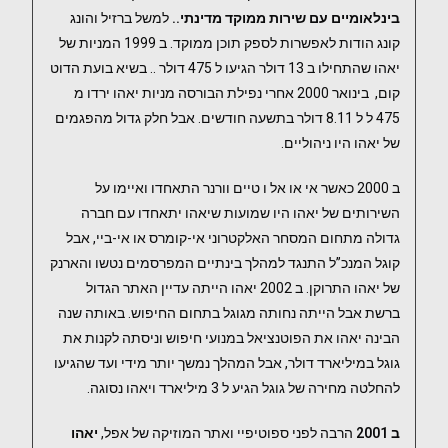
בינלאומיים עם שירות ממוקד מדינתי..
למשל ברזיל והונג
קונג הודות לאפשרות לספק תוכן ממוקד. ב 1999 המניות של
יאהו שהתחילו ב 13 דולר הגיעו ל 475 דולר .. בשיא בועת הדוט
קום, בינואר 2000 אחרי נפילת הבורסה מניות יאהו ירדו מ
475 ל ל 8.11 דולר בתשעה חודשים. אבל חלק גדול מהפגמים
של יאהו היו ניהוליים.
ב 2000 כאשר אי או אל ו טיים וורנר התאחדו ואיימו על
השירותים של יאהו היו שמועות שיאהו יתאחדו עם חברה
גדולה מתחום המסחר האלקטרוני אי-קומרס או אי-ביי, אבל
קוגל המנכ”ל התנגד למהלך בינתיים המפרסמים נטשו והארנק
של יאהו התרוקן. ב 2002 יאהו הייתה עדיין האתר הגדול
ברשת אבל הייתה נחותה מגוגל בתחום החיפוש. באותה שנה
הבינה יאהו את הפוטנציאל במנועי חיפוש וניסתה לקנות את
גוגל במיליארד דולר, אבל המהלך נמשך יותר מידי ועד שהגיעו
להחלטה מחירה של גוגל הגיע ל 3 מיליארד ויאהו נסוגה.
ב 2001
הרבה לפני ספוטיפיי ואתר המוזיקה של אפל,
יאהו