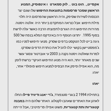
אקסייט,.. הוט בוט … לוק סמארט ו אינפוסיק, המנוע
הראשון שמכר פרסומות בתוצאות החיפוש
שלו שגם יצר
הכנסות לשירות שסיפק, והיה הראשון שהפרסום היה תלוי
מילת חיפוש. אבל כנראה המתקדם ביותר היה אלטה ויסטה.
מהירות החיפוש היה הגורם לתפוצתו הרבה כאשר עלה לרשת
בסוף 1995. יתרונו הנוסף היה באינדקס המלא בנפח של 500
גיגה בייט לכל הטקסט בדפים שסרק. מנועי חיפוש לפניו כמו
ג’מפסטיישן בקושי יכלו להכיל את כותרת הדפים שסרקו.
למרות שאלטה ויסטה נקנה ב 2003 עי אוברטור ונסגר עשר
שנים מאוחר יותר, הוא היה מנוע החיפוש העיקרי ברשת לזמן
מה, הוא אפילו סיפק את הבסיס למנוע חיפוש פופולרי אחר,
יאהו.
יאהו
בתחילת 1994 2 בוגרי סטנפורד,
ג’רי יאנג ודיוויד פיילו
החלו
לארגן את האתרים שאהבו לקטלוג. האתר שלהם היה
במבנה
קטגוריות ותת קטגוריות
, פשוט אפילו פרימיטיבי, אבל הייתה