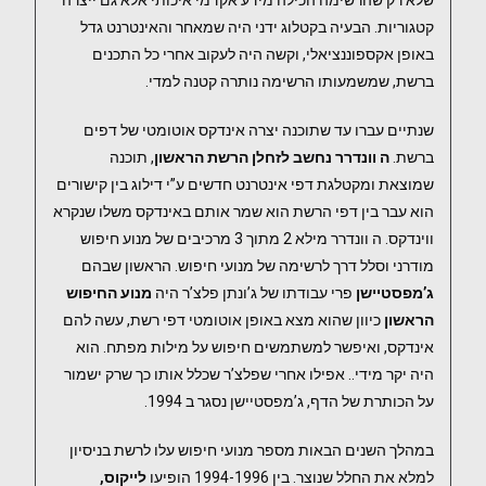
שלא רק שהרשימה הכילה מידע אקדמי איכותי אלא גם ייצרה
קטגוריות. הבעיה בקטלוג ידני היה שמאחר והאינטרנט גדל
באופן אקספוננציאלי, וקשה היה לעקוב אחרי כל התכנים
ברשת, שמשמעותו הרשימה נותרה קטנה למדי.
שנתיים עברו עד שתוכנה יצרה אינדקס אוטומטי של דפים
ברשת.
ה וונדרר נחשב לזחלן הרשת הראשון
, תוכנה
שמוצאת ומקטלגת דפי אינטרנט חדשים ע”י דילוג בין קישורים
הוא עבר בין דפי הרשת הוא שמר אותם באינדקס משלו שנקרא
ווינדקס. ה וונדרר מילא 2 מתוך 3 מרכיבים של מנוע חיפוש
מודרני וסלל דרך לרשימה של מנועי חיפוש. הראשון שבהם
ג’מפסטיישן
פרי עבודתו של ג’ונתן פלצ’ר היה
מנוע החיפוש
הראשון
כיוון שהוא מצא באופן אוטומטי דפי רשת, עשה להם
אינדקס, ואיפשר למשתמשים חיפוש על מילות מפתח. הוא
היה יקר מידי.. אפילו אחרי שפלצ’ר שכלל אותו כך שרק ישמור
על הכותרת של הדף, ג’מפסטיישן נסגר ב 1994.
במהלך השנים הבאות מספר מנועי חיפוש עלו לרשת בניסיון
למלא את החלל שנוצר. בין 1994-1996 הופיעו
לייקוס,