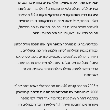
יצאו עם אתר, יאהו מיוזיק,
אלף שירים בחודש בחינם, או
ושירים ללא הגבלה וללא פרסומות ב 4 דולר בחודש
. ליאהו
היה גם רדיו כשהם
קנו את ברודקאס קום
ב 5.9 מיליארד
דולר .. הפסד, אבל נראה מבטיח. ברודקאסט סיפק ערוצים
לטעמים שונים ותכנים לפי בחירה. תחשבו על הפוטנציאל,
תחילה רדיו ואז וידאו,
זה יכול היה להיות יוטיוב.
עובד לשעבר
טום פארקר מספר
איך יאהו הפכה מודל לסגנון
עבודה בעמק הסיליקון “סגנון הלבוש היה כמו בקולג’ים ..
דיוויד פיילו לא נעל נעלים .. מכנסיים קצרים .. כמו סטרט אפ
היום” . אבל אם מסתכלים היום .. לא מייחסים את פריצות
הדרך האלה ליאהו, אפילו לא לתרבות הארגונית, וכל זה
באשמתם .
ב 2005 החברה קנתה 40 אחוז מחברת עלי באבא. שנה אח”כ
2006 יאהו החמיצה הזדמנות לקנות את פייסבוק
כשמרק
צוקרברג דחה הצעת קניה בסך מיליארד דולר. לפי מספר
מקורות אם ההצעה הייתה 1.1 מיליארד חבר המנהלים היו