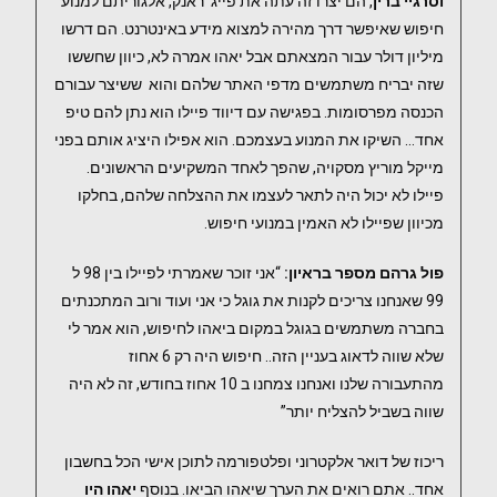
וסרגיי ברין
, הם יצרו זה עתה את פייג’ ראנק, אלגוריתם למנוע
חיפוש שאיפשר דרך מהירה למצוא מידע באינטרנט. הם דרשו
מיליון דולר עבור המצאתם אבל יאהו אמרה לא, כיוון שחששו
שזה יבריח משתמשים מדפי האתר שלהם והוא ששיצר עבורם
הכנסה מפרסומות. בפגישה עם דיווד פיילו הוא נתן להם טיפ
אחד… השיקו את המנוע בעצמכם. הוא אפילו היציג אותם בפני
מייקל מוריץ מסקויה, שהפך לאחד המשקיעים הראשונים.
פיילו לא יכול היה לתאר לעצמו את ההצלחה שלהם, בחלקו
מכיוון שפיילו לא האמין במנועי חיפוש.
פול גרהם מספר בראיון:
“אני זוכר שאמרתי לפיילו בין 98 ל
99 שאנחנו צריכים לקנות את גוגל כי אני ועוד ורוב המתכנתים
בחברה משתמשים בגוגל במקום ביאהו לחיפוש, הוא אמר לי
שלא שווה לדאוג בעניין הזה.. חיפוש היה רק 6 אחוז
מהתעבורה שלנו ואנחנו צמחנו ב 10 אחוז בחודש, זה לא היה
שווה בשביל להצליח יותר”
ריכוז של דואר אלקטרוני ופלטפורמה לתוכן אישי הכל בחשבון
אחד.. אתם רואים את הערך שיאהו הביאו. בנוסף
יאהו היו