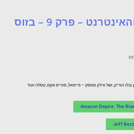
ההיסטוריה של המחשב והאינטרנט – פרק 9 – בזוס
נט
בלו הוריזן, ושל אילון מאסק – פייפאל, ספייס אקס, טסלה ועוד
Amazon Empire: The Rise 
Jeff Bezo