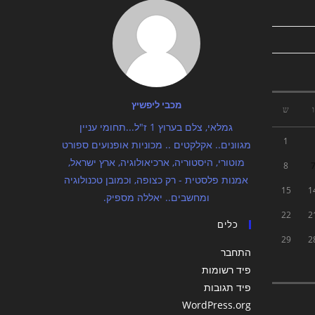
מכבי ליפשיץ
ו
ש
גמלאי, צלם בערוץ 1 ז"ל...תחומי עניין
1
מגוונים.. אקלקטים .. מכוניות אופנועים ספורט
מוטורי, היסטוריה, ארכיאולוגיה, ארץ ישראל,
8
אמנות פלסטית - רק כצופה, וכמובן טכנולוגיה
15
1
ומחשבים.. יאללה מספיק.
22
2
כלים
29
2
התחבר
פיד רשומות
פיד תגובות
WordPress.org